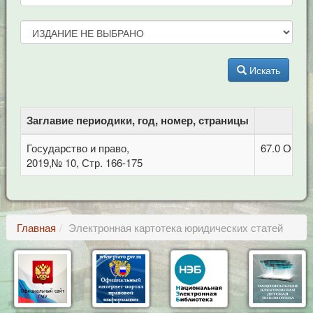
Искать
Заглавие периодики, год, номер, страницы
Государство и право,
67.0 Обща
2019,№ 10, Стр. 166-175
Главная
Электронная картотека юридических статей