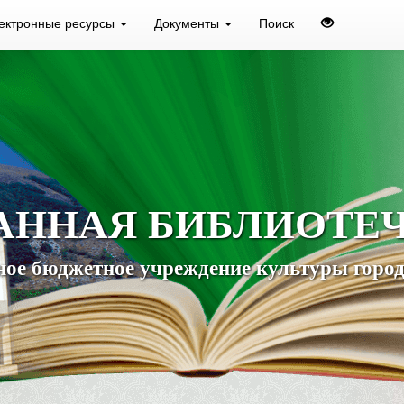
ектронные ресурсы
Документы
Поиск
АННАЯ БИБЛИОТЕ
ое бюджетное учреждение культуры город