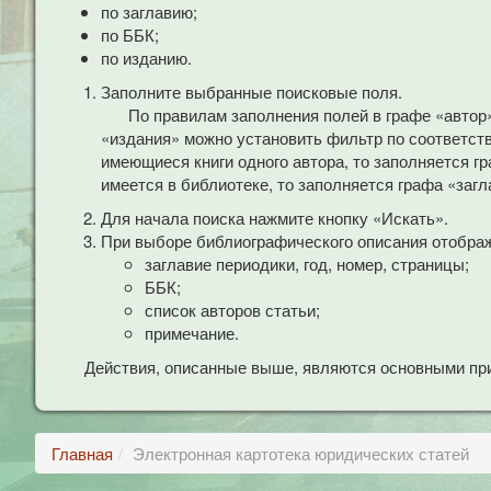
по заглавию;
по ББК;
по изданию.
Заполните выбранные поисковые поля.
По правилам заполнения полей в графе «автор
«издания» можно установить фильтр по соответст
имеющиеся книги одного автора, то заполняется гр
имеется в библиотеке, то заполняется графа «загл
Для начала поиска нажмите кнопку «Искать».
При выборе библиографического описания отобра
заглавие периодики, год, номер, страницы;
ББК;
список авторов статьи;
примечание.
Действия, описанные выше, являются основными при
Главная
Электронная картотека юридических статей