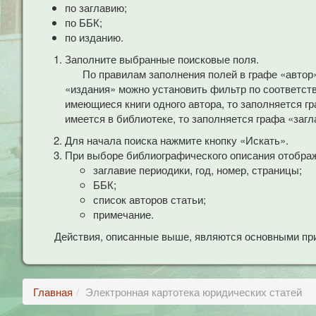
по заглавию;
по ББК;
по изданию.
Заполните выбранные поисковые поля.
По правилам заполнения полей в графе «автор
«издания» можно установить фильтр по соответст
имеющиеся книги одного автора, то заполняется гр
имеется в библиотеке, то заполняется графа «загл
Для начала поиска нажмите кнопку «Искать».
При выборе библиографического описания отобра
заглавие периодики, год, номер, страницы;
ББК;
список авторов статьи;
примечание.
Действия, описанные выше, являются основными при
Главная
Электронная картотека юридических статей