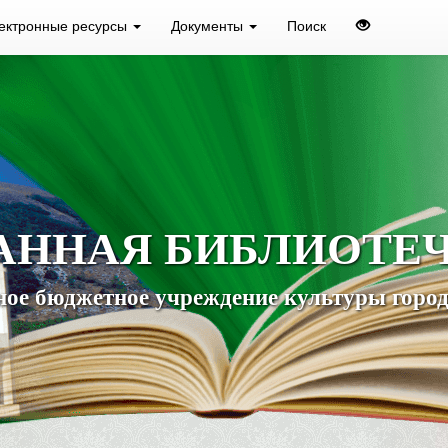
ектронные ресурсы
Документы
Поиск
АННАЯ БИБЛИОТЕ
ое бюджетное учреждение культуры город