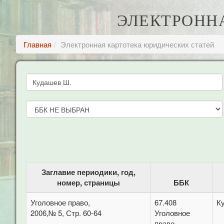
ЭЛЕКТРОНН
Главная
Электронная картотека юридических статей
Заглавие периодики, год,
номер, страницы
ББК
Уголовное право,
67.408
К
2006,№ 5, Стр. 60-64
Уголовное
право