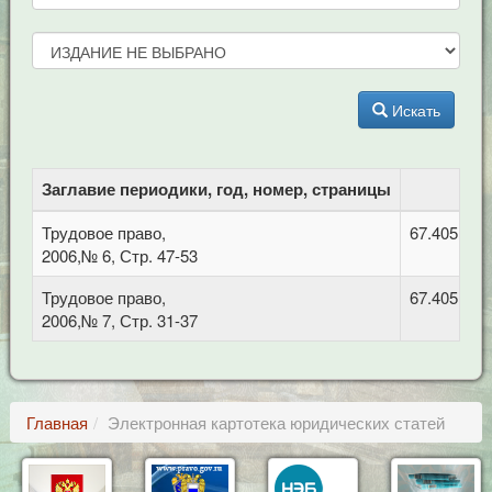
Искать
Заглавие периодики, год, номер, страницы
Трудовое право,
67.405 Тру
2006,№ 6, Стр. 47-53
Трудовое право,
67.405 Тру
2006,№ 7, Стр. 31-37
Главная
Электронная картотека юридических статей