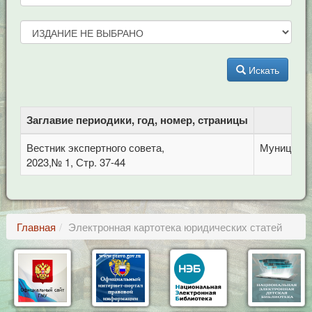
Искать
Заглавие периодики, год, номер, страницы
Б
Вестник экспертного совета,
Муниципал
2023,№ 1, Стр. 37-44
Главная
Электронная картотека юридических статей