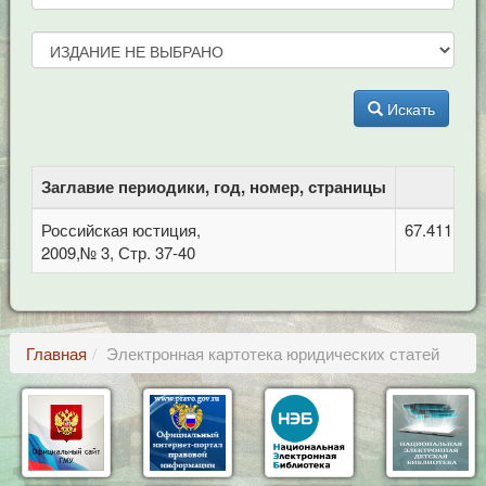
Искать
Заглавие периодики, год, номер, страницы
Российская юстиция,
67.411 Уг
2009,№ 3, Стр. 37-40
Главная
Электронная картотека юридических статей