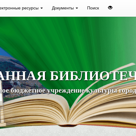
ектронные ресурсы
Документы
Поиск
АННАЯ БИБЛИОТЕ
ое бюджетное учреждение культуры город