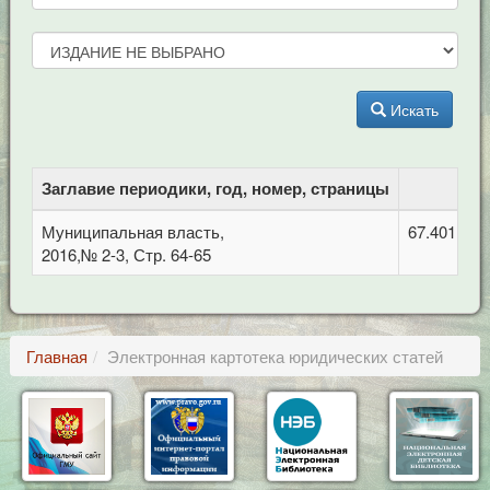
Искать
Заглавие периодики, год, номер, страницы
Муниципальная власть,
67.401 Ад
2016,№ 2-3, Стр. 64-65
Главная
Электронная картотека юридических статей