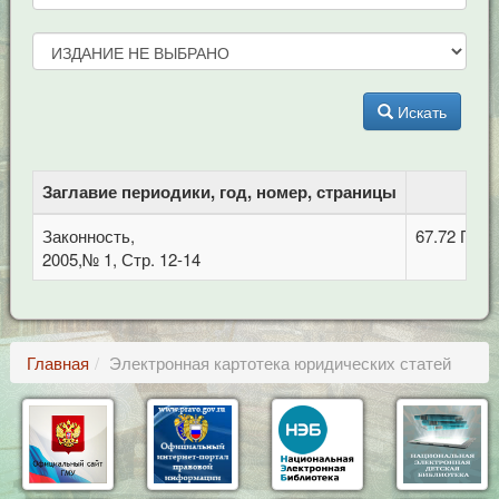
Искать
Заглавие периодики, год, номер, страницы
ББ
Законность,
67.72 Про
2005,№ 1, Стр. 12-14
Главная
Электронная картотека юридических статей