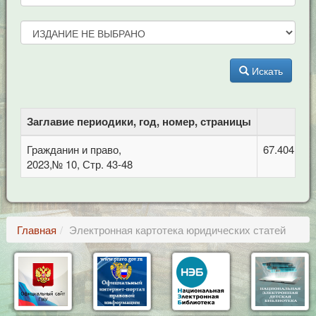
Искать
Заглавие периодики, год, номер, страницы
Гражданин и право,
67.404.1 П
2023,№ 10, Стр. 43-48
Главная
Электронная картотека юридических статей