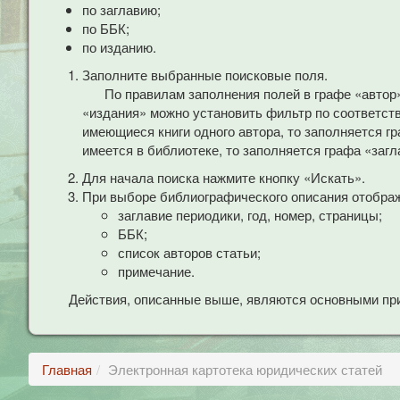
по заглавию;
по ББК;
по изданию.
Заполните выбранные поисковые поля.
По правилам заполнения полей в графе «автор
«издания» можно установить фильтр по соответст
имеющиеся книги одного автора, то заполняется гр
имеется в библиотеке, то заполняется графа «загл
Для начала поиска нажмите кнопку «Искать».
При выборе библиографического описания отобра
заглавие периодики, год, номер, страницы;
ББК;
список авторов статьи;
примечание.
Действия, описанные выше, являются основными при
Главная
Электронная картотека юридических статей