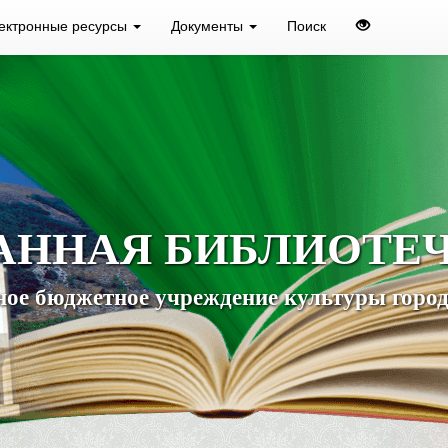
ектронные ресурсы
Документы
Поиск
АННАЯ БИБЛИОТЕ
ое бюджетное учреждение культуры город