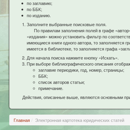
по заглавию;
по ББК;
по изданию.
Заполните выбранные поисковые поля.
По правилам заполнения полей в графе «автор
«издания» можно установить фильтр по соответст
имеющиеся книги одного автора, то заполняется гр
имеется в библиотеке, то заполняется графа «загл
Для начала поиска нажмите кнопку «Искать».
При выборе библиографического описания отобра
заглавие периодики, год, номер, страницы;
ББК;
список авторов статьи;
примечание.
Действия, описанные выше, являются основными при
Главная
Электронная картотека юридических статей