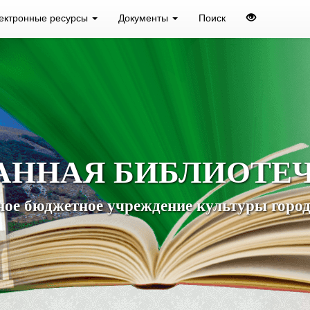
ектронные ресурсы
Документы
Поиск
АННАЯ БИБЛИОТЕ
ое бюджетное учреждение культуры город