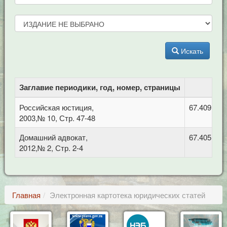
Искать
Заглавие периодики, год, номер, страницы
Российская юстиция,
67.409 Ис
2003,№ 10, Стр. 47-48
Домашний адвокат,
67.405 Тру
2012,№ 2, Стр. 2-4
Главная
Электронная картотека юридических статей