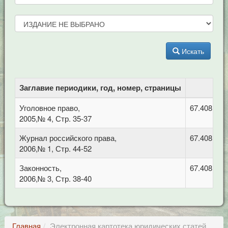
Искать
Заглавие периодики, год, номер, страницы
Уголовное право,
67.408 Уго
2005,№ 4, Стр. 35-37
Журнал российского права,
67.408 Уго
2006,№ 1, Стр. 44-52
Законность,
67.408 Уго
2006,№ 3, Стр. 38-40
Главная
Электронная картотека юридических статей