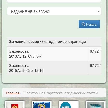
Искать
Заглавие периодики, год, номер, страницы
ББ
Законность,
67.72 Про
2013,№ 12, Стр. 3-7
Законность,
67.72 Про
2015,№ 9, Стр. 12-16
Главная
Электронная картотека юридических статей