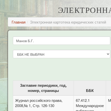
ЭЛЕКТРОНН
Главная
Электронная картотека юридических статей
Заглавие периодики, год,
номер, страницы
ББК
Журнал российского права,
67.412.1
М
2008,№ 1, Стр. 126-130
Международное
публичное