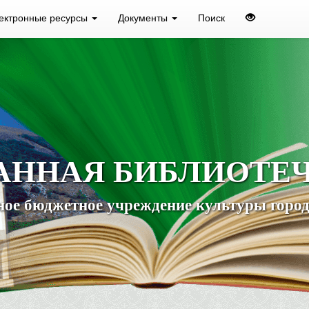
ектронные ресурсы
Документы
Поиск
АННАЯ БИБЛИОТЕ
ое бюджетное учреждение культуры город