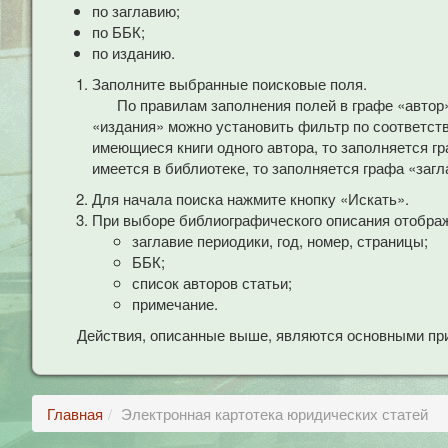
по заглавию;
по ББК;
по изданию.
Заполните выбранные поисковые поля.
По правилам заполнения полей в графе «автор
«издания» можно установить фильтр по соответст
имеющиеся книги одного автора, то заполняется гр
имеется в библиотеке, то заполняется графа «загл
Для начала поиска нажмите кнопку «Искать».
При выборе библиографического описания отобра
заглавие периодики, год, номер, страницы;
ББК;
список авторов статьи;
примечание.
Действия, описанные выше, являются основными при
Главная
Электронная картотека юридических статей