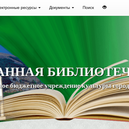
ектронные ресурсы
Документы
Поиск
АННАЯ БИБЛИОТЕ
ое бюджетное учреждение культуры город