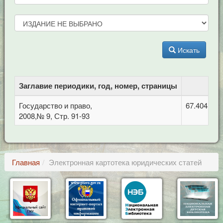
Искать
Заглавие периодики, год, номер, страницы
Государство и право,
67.404.2 
2008,№ 9, Стр. 91-93
Главная
Электронная картотека юридических статей