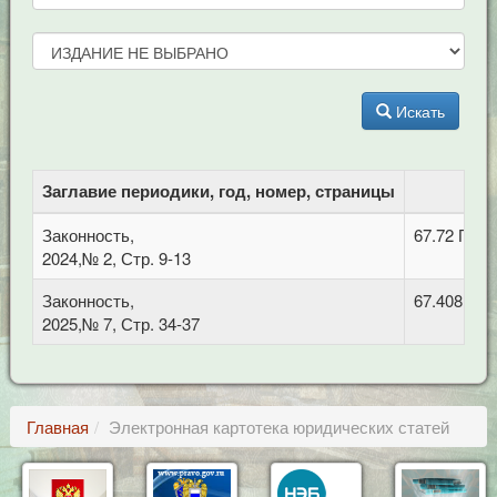
Искать
Заглавие периодики, год, номер, страницы
Законность,
67.72 Про
2024,№ 2, Стр. 9-13
Законность,
67.408 Уго
2025,№ 7, Стр. 34-37
Главная
Электронная картотека юридических статей