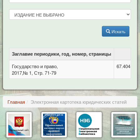
Искать
Заглавие периодики, год, номер, страницы
Государство и право,
67.404.3 
2017,№ 1, Стр. 71-79
Главная
Электронная картотека юридических статей