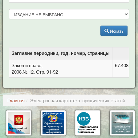
Искать
Заглавие периодики, год, номер, страницы
Закон и право,
67.408 Уго
2008,№ 12, Стр. 91-92
Главная
Электронная картотека юридических статей