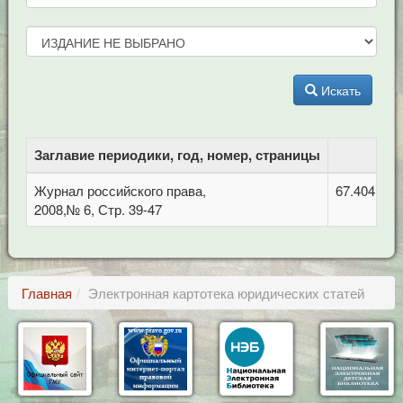
Искать
Заглавие периодики, год, номер, страницы
Журнал российского права,
67.404 Гра
2008,№ 6, Стр. 39-47
Главная
Электронная картотека юридических статей