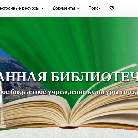
ектронные ресурсы
Документы
Поиск
АННАЯ БИБЛИОТЕ
ое бюджетное учреждение культуры город