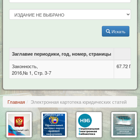
Искать
Заглавие периодики, год, номер, страницы
ББ
Законность,
67.72 Про
2016,№ 1, Стр. 3-7
Главная
Электронная картотека юридических статей