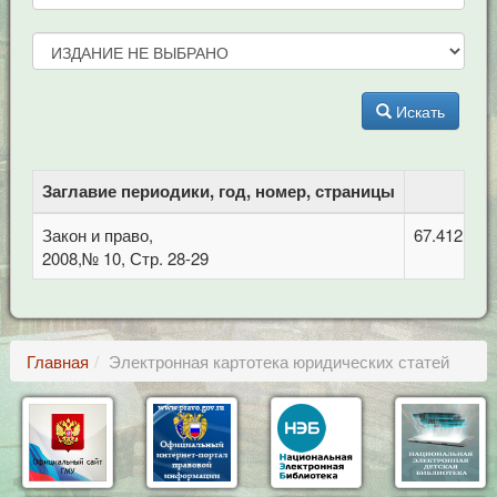
Искать
Заглавие периодики, год, номер, страницы
Закон и право,
67.412.1 
2008,№ 10, Стр. 28-29
Главная
Электронная картотека юридических статей