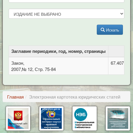
Искать
Заглавие периодики, год, номер, страницы
Закон,
67.407 Зем
2007,№ 12, Стр. 75-84
Главная
Электронная картотека юридических статей