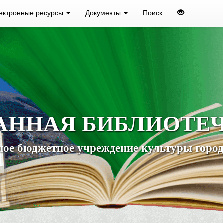
ектронные ресурсы
Документы
Поиск
АННАЯ БИБЛИОТЕ
ое бюджетное учреждение культуры город