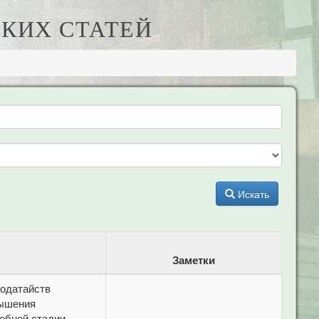
КИХ СТАТЕЙ
Искать
Заметки
ходатайств
вышения
ебной стадии