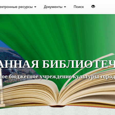
ектронные ресурсы
Документы
Поиск
АННАЯ БИБЛИОТЕ
ое бюджетное учреждение культуры город