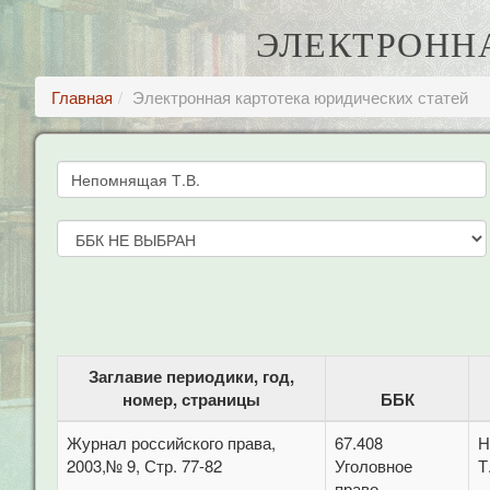
ЭЛЕКТРОНН
Главная
Электронная картотека юридических статей
Заглавие периодики, год,
номер, страницы
ББК
Журнал российского права,
67.408
Н
2003,№ 9, Стр. 77-82
Уголовное
Т
право