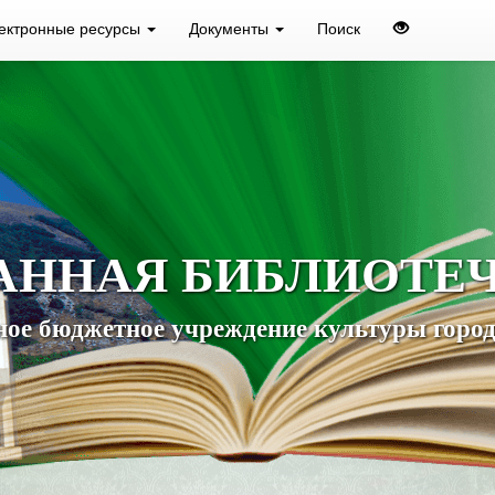
ектронные ресурсы
Документы
Поиск
АННАЯ БИБЛИОТЕ
ое бюджетное учреждение культуры город