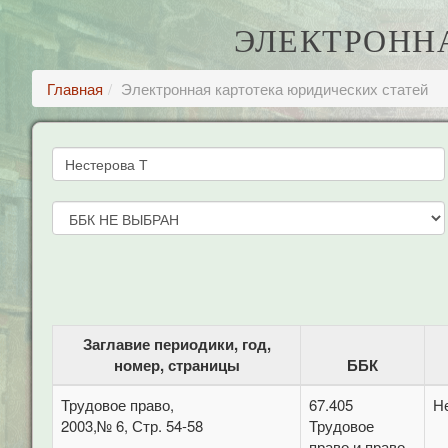
ЭЛЕКТРОНН
Главная
Электронная картотека юридических статей
Заглавие периодики, год,
номер, страницы
ББК
Трудовое право,
67.405
Не
2003,№ 6, Стр. 54-58
Трудовое
право и право