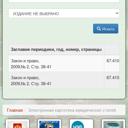
Искать
Заглавие периодики, год, номер, страницы
Закон и право,
67.410 Гр
2009,№ 2, Стр. 38-41
Закон и право,
67.410 Гр
2009,№ 2, Стр. 38-41
Главная
Электронная картотека юридических статей