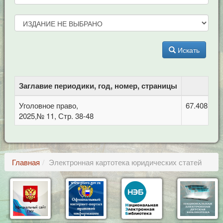
Искать
Заглавие периодики, год, номер, страницы
Уголовное право,
67.408 Уго
2025,№ 11, Стр. 38-48
Главная
Электронная картотека юридических статей