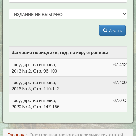
Искать
Заглавие периодики, год, номер, страницы
Государство и право,
67.412.2 
2013,№ 2, Стр. 96-103
Государство и право,
67.400 Ко
2016,№ 3, Стр. 110-113
Государство и право,
67.0 Обща
2020,№ 4, Стр. 147-156
Главная
Электронная картотека юридических статей