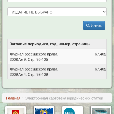
Искать
Заглавие периодики, год, номер, страницы
Журнал российского права,
67.402 Фи
2008,№ 9, Стр. 95-105
Журнал российского права,
67.402 Фи
2009,№ 4, Стр. 98-109
Главная
Электронная картотека юридических статей