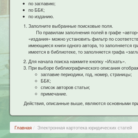
по заглавию;
по ББК;
по изданию.
Заполните выбранные поисковые поля.
По правилам заполнения полей в графе «автор
«издания» можно установить фильтр по соответст
имеющиеся книги одного автора, то заполняется гр
имеется в библиотеке, то заполняется графа «загл
Для начала поиска нажмите кнопку «Искать».
При выборе библиографического описания отобра
заглавие периодики, год, номер, страницы;
ББК;
список авторов статьи;
примечание.
Действия, описанные выше, являются основными при
Главная
Электронная картотека юридических статей