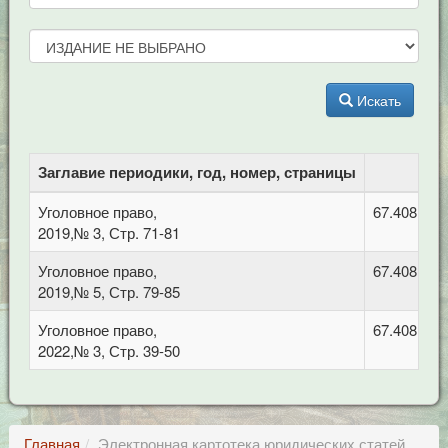
Искать
Заглавие периодики, год, номер, страницы
Уголовное право,
67.408 Уго
2019,№ 3, Стр. 71-81
Уголовное право,
67.408 Уго
2019,№ 5, Стр. 79-85
Уголовное право,
67.408 Уго
2022,№ 3, Стр. 39-50
Главная
Электронная картотека юридических статей