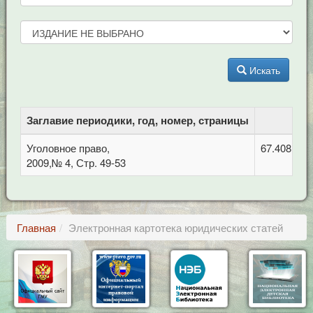
Искать
Заглавие периодики, год, номер, страницы
Уголовное право,
67.408 Уго
2009,№ 4, Стр. 49-53
Главная
Электронная картотека юридических статей