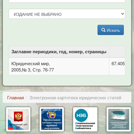
Искать
Заглавие периодики, год, номер, страницы
Юридический мир,
67.405 Тру
2005,№ 3, Стр. 76-77
Главная
Электронная картотека юридических статей