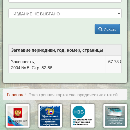
Искать
Заглавие периодики, год, номер, страницы
Законность,
67.73 Орг
2004,№ 5, Стр. 52-56
Главная
Электронная картотека юридических статей