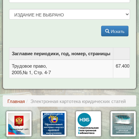
Искать
Заглавие периодики, год, номер, страницы
Трудовое право,
67.400.7 П
2005,№ 1, Стр. 4-7
Главная
Электронная картотека юридических статей