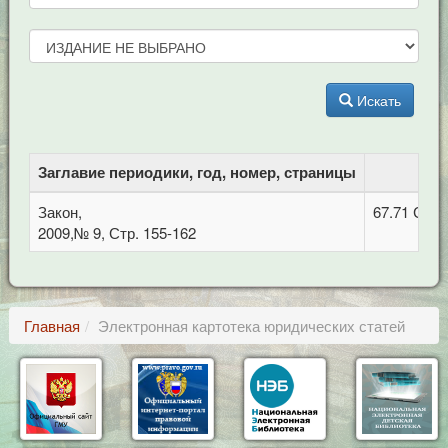
Искать
Заглавие периодики, год, номер, страницы
Закон,
67.71 Суд
2009,№ 9, Стр. 155-162
Главная
Электронная картотека юридических статей