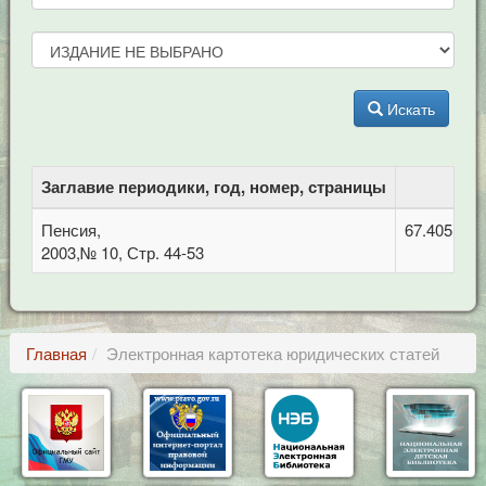
Искать
Заглавие периодики, год, номер, страницы
Пенсия,
67.405 Тру
2003,№ 10, Стр. 44-53
Главная
Электронная картотека юридических статей