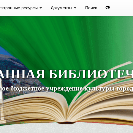
ектронные ресурсы
Документы
Поиск
АННАЯ БИБЛИОТЕ
ое бюджетное учреждение культуры город