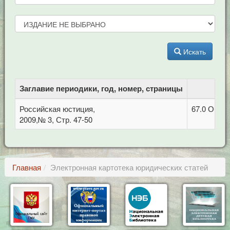
Искать
Заглавие периодики, год, номер, страницы
Российская юстиция,
67.0 Обща
2009,№ 3, Стр. 47-50
Главная
Электронная картотека юридических статей