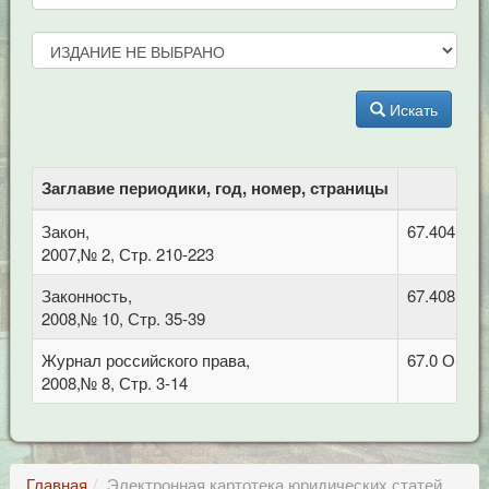
Искать
Заглавие периодики, год, номер, страницы
Закон,
67.404 Гра
2007,№ 2, Стр. 210-223
Законность,
67.408 Уго
2008,№ 10, Стр. 35-39
Журнал российского права,
67.0 Обща
2008,№ 8, Стр. 3-14
Главная
Электронная картотека юридических статей