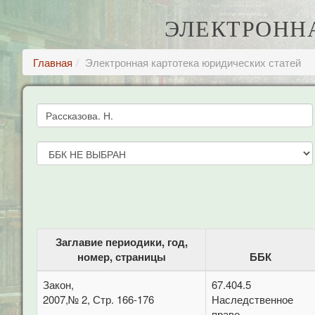
ЭЛЕКТРОНН
Главная
Электронная картотека юридических статей
Заглавие периодики, год,
номер, страницы
ББК
Закон,
67.404.5
2007,№ 2, Стр. 166-176
Наследственное
право