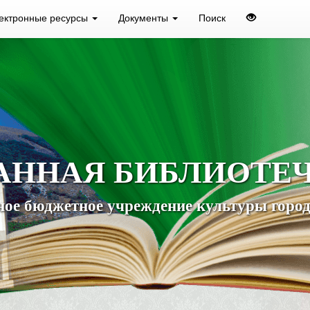
ектронные ресурсы
Документы
Поиск
АННАЯ БИБЛИОТЕ
ое бюджетное учреждение культуры город