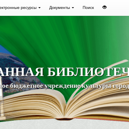
ектронные ресурсы
Документы
Поиск
АННАЯ БИБЛИОТЕ
ое бюджетное учреждение культуры город