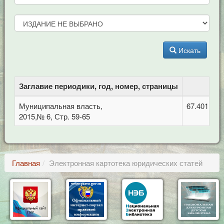
Искать
Заглавие периодики, год, номер, страницы
Муниципальная власть,
67.401 Ад
2015,№ 6, Стр. 59-65
Главная
Электронная картотека юридических статей