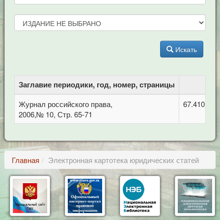
Искать
Заглавие периодики, год, номер, страницы
Журнал российского права,
67.410 Гр
2006,№ 10, Стр. 65-71
Главная
Электронная картотека юридических статей