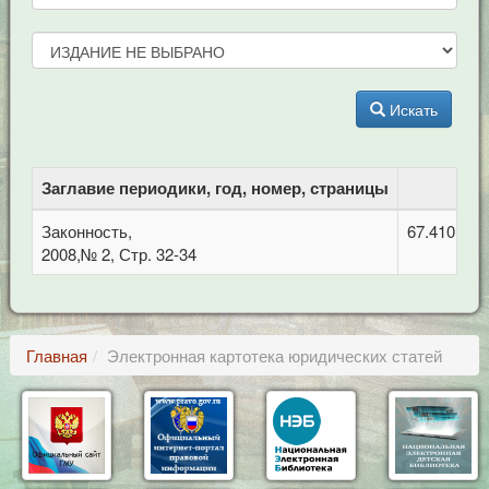
Искать
Заглавие периодики, год, номер, страницы
Законность,
67.410 Гр
2008,№ 2, Стр. 32-34
Главная
Электронная картотека юридических статей